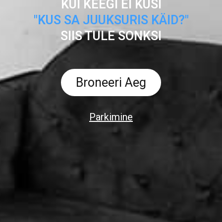
KUI KEEGI EI KÜSI
"KUS SA JUUKSURIS KÄID?"
SIIS TULE SONKSI
Broneeri Aeg
Parkimine