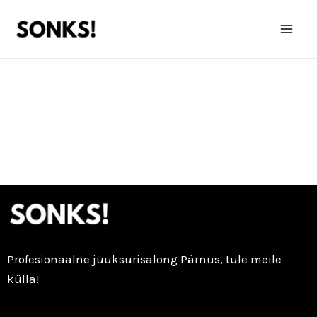
Перейти
Mai
к
Men
содержимому
Profesionaalne juuksurisalong Pärnus, tule meile
külla!